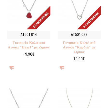
ΕΞΑΝΤΛΉΘΗΚΕ
ΕΞΑΝΤΛΉΘΗΚΕ
AT501.014
AT501.027
Γυναικείο Κολιέ από
Γυναικείο Κολιέ από
Ατσάλι "Heart" με Ζιρκον
Ατσάλι "Καρδιά" με
Ζιρκον
19,90€
19,90€