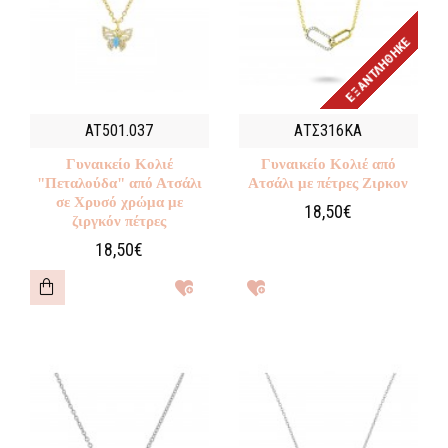
ΕΞΑΝΤΛΉΘΗΚΕ
AT501.037
ΑΤΣ316ΚΑ
Γυναικείο Κολιέ
Γυναικείο Κολιέ από
"Πεταλούδα" από Ατσάλι
Ατσάλι με πέτρες Ζιρκον
σε Χρυσό χρώμα με
18,50€
ζιργκόν πέτρες
18,50€