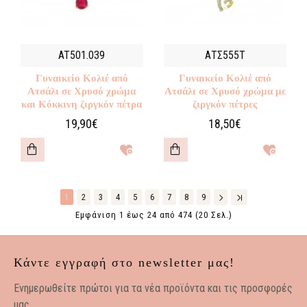
AT501.039
ΑΤΣ555Τ
Γυναικείο Κολιέ από
Γυναικείο Κολιέ από
Ατσάλι σε Χρυσό χρώμα
Ατσάλι σε Χρυσό χρώμα με
και Κόκκινη ζιργκόν πέτρα
ζιργκόν πέτρες
19,90€
18,50€
1
2
3
4
5
6
7
8
9
Εμφάνιση 1 έως 24 από 474 (20 Σελ.)
Κάντε εγγραφή στο newsletter μας!
Eνημερωθείτε πρώτοι για τα νέα προϊόντα και τις προσφορές
μας.