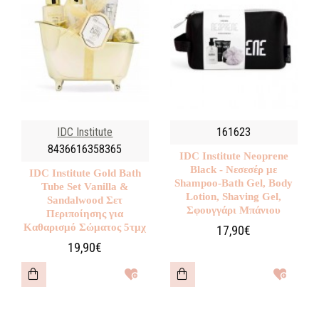
IDC Institute
161623
8436616358365
IDC Institute Neoprene
Black - Νεσεσέρ με
IDC Institute Gold Bath
Shampoo-Bath Gel, Body
Tube Set Vanilla &
Lotion, Shaving Gel,
Sandalwood Σετ
Σφουγγάρι Μπάνιου
Περιποίησης για
Καθαρισμό Σώματος 5τμχ
17,90€
19,90€