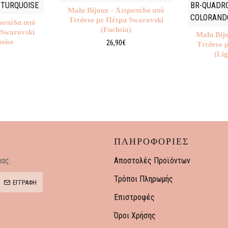
 TURQUOISE
BR-QUADRO
Malu Βijoux - Χειροπέδα από
COLORAND
Τιτάνιο με Πέτρα Swarovski
ροπέδα από
(Fuchsia)
 Swarovski
Malu Βij
oise
26,90€
Τιτάνιο 
(Li
ΠΛΗΡΟΦΟΡΙΕΣ
ας.
Αποστολές Προϊόντων
Τρόποι Πληρωμής
ΕΓΓΡΑΦΗ
Επιστροφές
Όροι Χρήσης