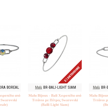
ΕΞΑΝΤΛΉΘΗΚΕ
ORA BOREAL
Malù
BR-BALI-LIGHT SIAM
Malù
BR-
Χειροπέδα από
Malu Βijoux - Bali Χειροπέδα από
Malu Βijoux
 Swarovski
Τιτάνιο με Πέτρες Swarovski
Τιτάνιο 
eale)
(Balli Light Siam)
(B