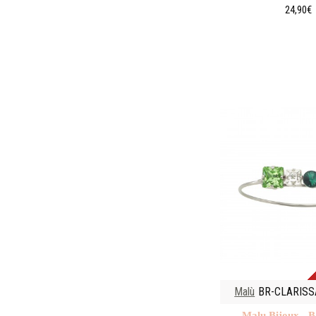
24,90€
Malù
BR-CLARISS
Malu Βijoux - Β