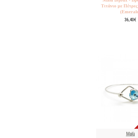
Τιτάνιο με Πέτρες
(Εmeral
36,40€
Malù