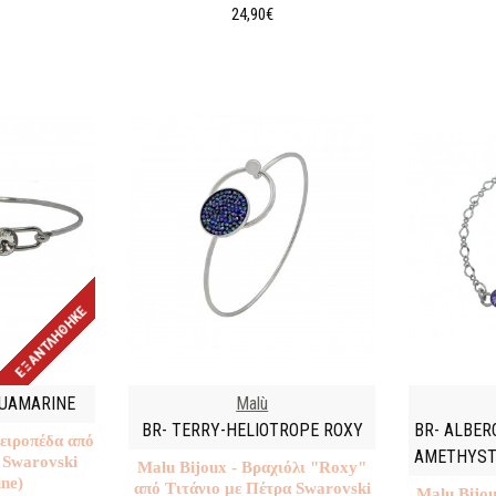
24,90€
ΕΞΑΝΤΛΉΘΗΚΕ
QUAMARINE
Malù
BR- TERRY-HELIOTROPE ROXY
BR- ALBER
Χειροπέδα από
AMETHYS
 Swarovski
Malu Βijoux - Βραχιόλι "Roxy"
ne)
από Τιτάνιο με Πέτρα Swarovski
Malu Βijou