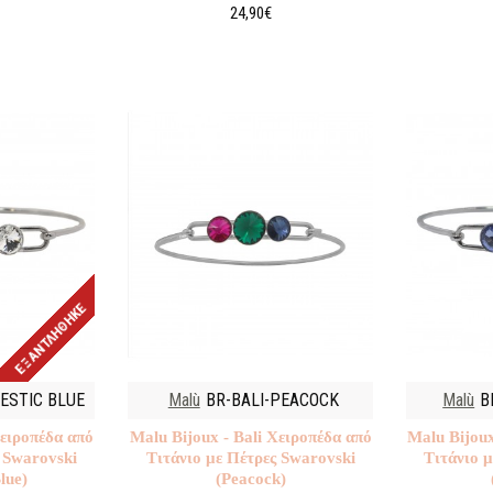
24,90€
ΕΞΑΝΤΛΉΘΗΚΕ
ESTIC BLUE
Malù
BR-BALI-PEACOCK
Malù
B
Χειροπέδα από
Malu Βijoux - Bali Χειροπέδα από
Malu Βijoux
 Swarovski
Τιτάνιο με Πέτρες Swarovski
Τιτάνιο 
lue)
(Peacock)