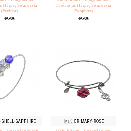
με Πέτρες Swarovski
Τιτάνιο με Πέτρες Swarovski
(Peridot)
(Sapphire)
49,90€
49,90€
-SHELL-SAPPHIRE
Malù
BR-MARY-ROSE
x - Χειροπέδα "Shell"
Malu Βijoux - Χειροπέδα από