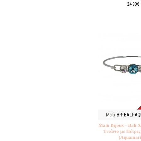
24,90€
Malù
BR-BALI-A
Malu Βijoux - Bali 
Τιτάνιο με Πέτρες
(Αquamari