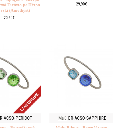
29,90€
από Τιτάνιο με Πέτρα
vski (Amethyst)
20,60€
ΕΞΑΝΤΛΉΘΗΚΕ
R-ACSQ-PERIDOT
Malù
BR-ACSQ-SAPPHIRE
oux - Βραχιόλι από
Malu Βijoux - Βραχιόλι από