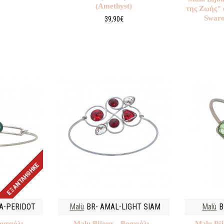
(Amethyst)
της Ζωής" 
Swaro
39,90€
ΕΞΑΝΤΛΉΘΗΚΕ
A-PERIDOT
Malù
BR- AMAL-LIGHT SIAM
Malù
B
ραχιόλι -
Malu Βijoux - Βραχιόλι -
Malu Βij