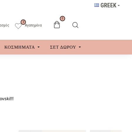
GREEK
0
0
ασμός
Αγαπημένα
ΚΟΣΜΗΜΑΤΑ
ΣΕΤ ΔΩΡΟΥ
vski!!!