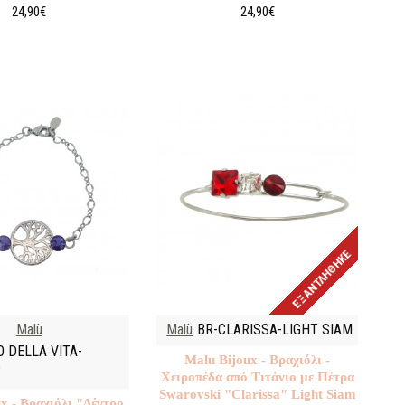
24,90€
24,90€
ΕΞΑΝΤΛΉΘΗΚΕ
Malù
Malù
BR-CLARISSA-LIGHT SIAM
O DELLA VITA-
Malu Βijoux - Βραχιόλι -
T
Χειροπέδα από Τιτάνιο με Πέτρα
Swarovski "Clarissa" Light Siam
x - Βραχιόλι "Δέντρο