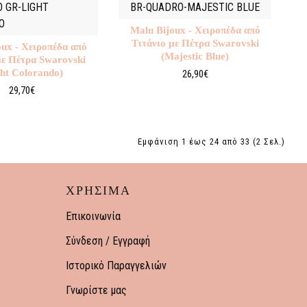
 GR-LIGHT
BR-QUADRO-MAJESTIC BLUE
O
Malu Βijoux - Χειροπέδα από
Τιτάνιο με Πέτρα Swarovski
oux - Χειροπέδα από
(Majestic Blue)
με Πέτρα Swarovski
ght Colorando)
26,90€
29,70€
Εμφάνιση 1 έως 24 από 33 (2 Σελ.)
ΧΡΗΣΙΜΑ
Επικοινωνία
Σύνδεση / Εγγραφή
Ιστορικό Παραγγελιών
Γνωρίστε μας