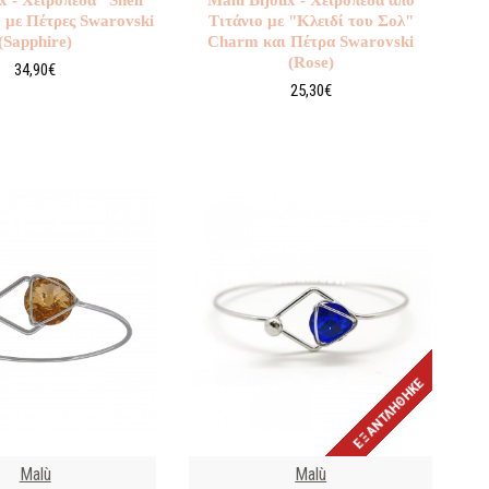
ο με Πέτρες Swarovski
Τιτάνιο με "Κλειδί του Σολ"
(Sapphire)
Charm και Πέτρα Swarovski
(Rose)
34,90€
25,30€
ΕΞΑΝΤΛΉΘΗΚΕ
Malù
Malù