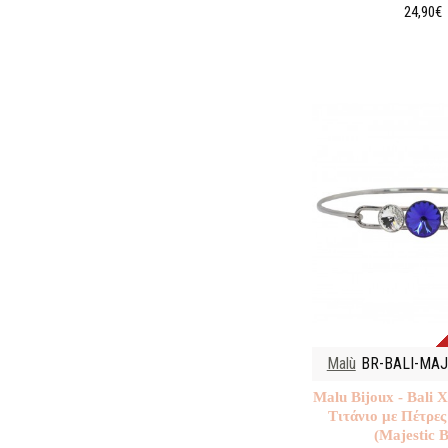
24,90€
Malù
BR-BALI-MAJ
Malu Βijoux - Bali 
Τιτάνιο με Πέτρες
(Majestic B