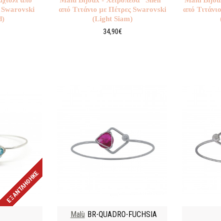
 Swarovski
από Τιτάνιο με Πέτρες Swarovski
από Τιτάνι
d)
(Light Siam)
34,90€
ΕΞΑΝΤΛΉΘΗΚΕ
Malù
BR-QUADRO-FUCHSIA