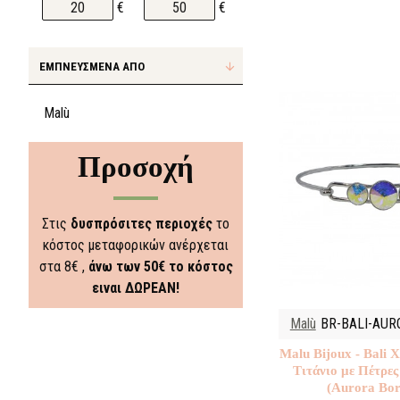
€
€
ΕΜΠΝΕΥΣΜΈΝΑ ΑΠΌ
Malù
Προσοχή
Στις
δυσπρόσιτες περιοχές
το
κόστος μεταφορικών ανέρχεται
στα 8€ ,
άνω των 50€ το κόστος
ειναι ΔΩΡΕΑΝ!
Malù
BR-BALI-AUR
Malu Βijoux - Bali 
Τιτάνιο με Πέτρες
(Aurora Bor