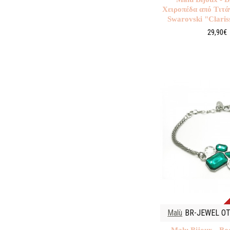
Χειροπέδα από Τιτά
Swarovski "Claris
29,90€
Malù
BR-JEWEL O
Malu Βijoux - Βρ