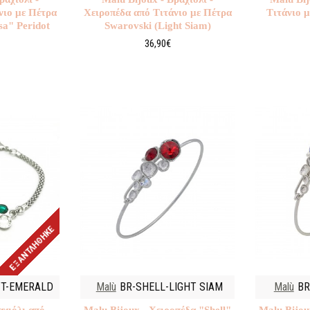
νιο με Πέτρα
Χειροπέδα από Τιτάνιο με Πέτρα
Τιτάνιο 
sa" Peridot
Swarovski (Light Siam)
36,90€
ΕΞΑΝΤΛΉΘΗΚΕ
TT-EMERALD
Malù
BR-SHELL-LIGHT SIAM
Malù
BR
αχιόλι από
Malu Βijoux - Χειροπέδα "Shell"
Malu Βijou