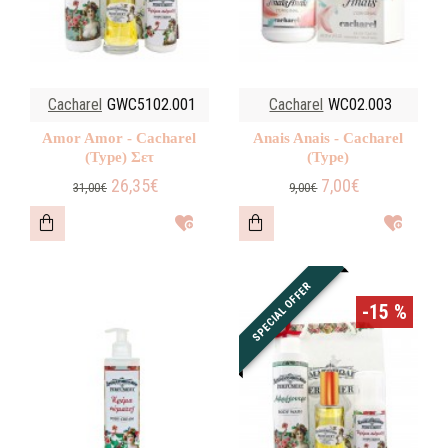
Cacharel
GWC5102.001
Cacharel
WC02.003
Amor Amor - Cacharel
Anais Anais - Cacharel
(Type) Σετ
(Type)
26,35€
7,00€
31,00€
9,00€
SPECIAL OFFER
-15 %