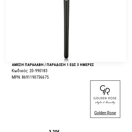
ΆΜΕΣΗ ΠΑΡΑΛΑΒΉ / ΠΑΡΆΔOΣΗ 1 ΈΩΣ 3 ΗΜΈΡΕΣ
Κωδικός:
20-990183
MPN:
8691190736675
Golden Rose
3,20€