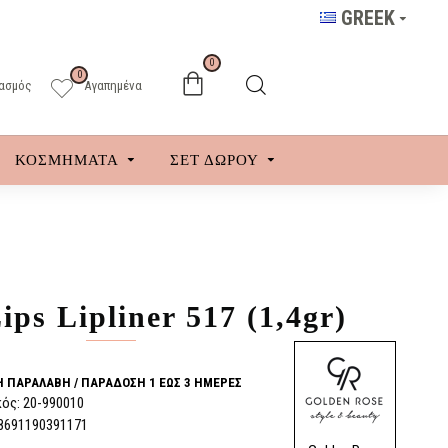
GREEK
0
0
ασμός
Αγαπημένα
ΚΟΣΜΗΜΑΤΑ
ΣΕΤ ΔΩΡΟΥ
ps Lipliner 517 (1,4gr)
 ΠΑΡΑΛΑΒΉ / ΠΑΡΆΔOΣΗ 1 ΈΩΣ 3 ΗΜΈΡΕΣ
ός:
20-990010
8691190391171