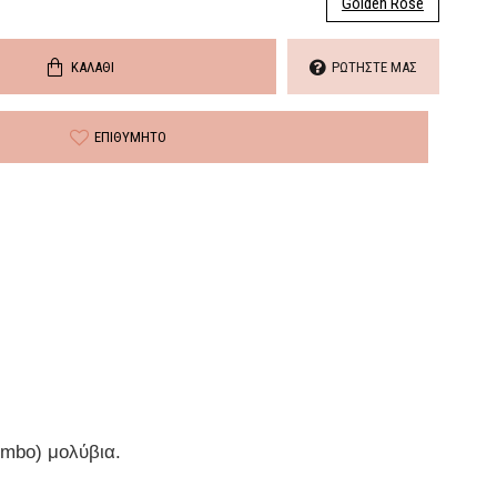
Golden Rose
ΚΑΛΆΘΙ
ΡΩΤΉΣΤΕ ΜΑΣ
ΕΠΙΘΥΜΗΤΌ
umbo) μολύβια.