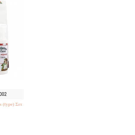
002
 (type) Σετ