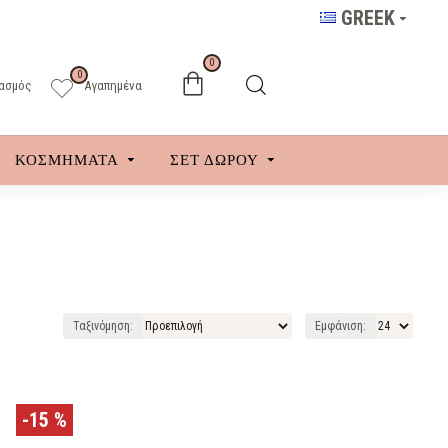
GREEK
0
0
ασμός
Αγαπημένα
ΚΟΣΜΗΜΑΤΑ
ΣΕΤ ΔΩΡΟΥ
Ταξινόμηση:
Εμφάνιση:
-15 %