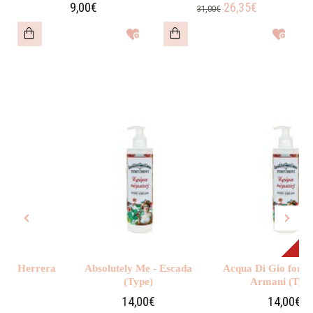
9,00€
26,35€
31,00€
ΕΞΑΝΤΛΉ
 Herrera
Absolutely Me - Escada
Acqua Di Gio for Wome
(Type)
Armani (Type)
14,00€
14,00€