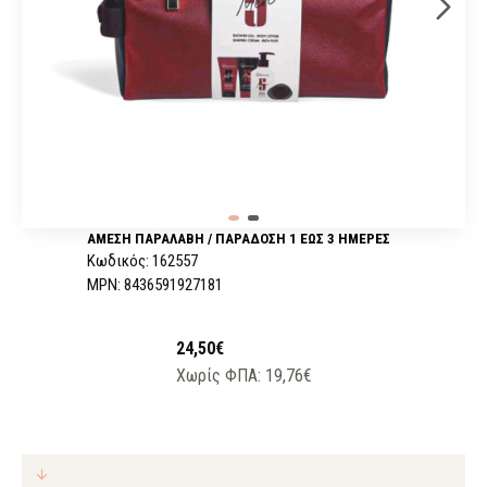
ΆΜΕΣΗ ΠΑΡΑΛΑΒΉ / ΠΑΡΆΔOΣΗ 1 ΈΩΣ 3 ΗΜΈΡΕΣ
Κωδικός:
162557
MPN:
8436591927181
24,50€
Χωρίς ΦΠΑ: 19,76€