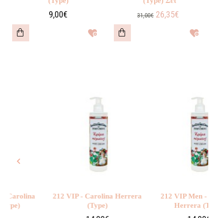
(Type)
(Type) Σετ
9,00€
26,35€
31,00€
arolina
212 VIP - Carolina Herrera
212 VIP Men - Caroli
e)
(Type)
Herrera (Type)