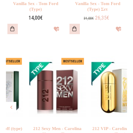
Vanilla Sex - Tom Ford
Vanilla Sex - Tom Ford
(Type)
(Type) Σετ
14,00€
26,35€
31,00€
SELLER
BESTSELLER
 (type)
212 Sexy Men - Carolina
212 VIP - Carolina Herre