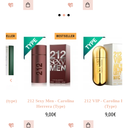
LLER
BESTSELLER
type)
212 Sexy Men - Carolina
212 VIP - Carolina Herrera
Herrera (Type)
(Type)
9,00€
9,00€