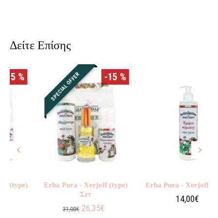
Δείτε Επίσης
SPECIAL OFFER
5 %
-15 %
ype)
Erba Pura - Xerjoff (type)
Erba Pura - Xerjoff (type)
Σετ
14,00€
26,35€
31,00€